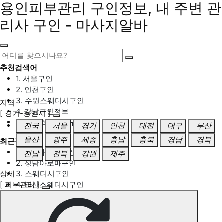
용인피부관리 구인정보, 내 주변 관
리사 구인 - 마사지알바
추천검색어
1. 서울구인
2. 인천구인
3. 수원스웨디시구인
지역
4. 강남구인정보
[ 경기-용인시 ]
5. 동탄스웨디시구인
전국
서울
경기
인천
대전
대구
부산
울산
광주
세종
충남
충북
경남
경북
최근검색어
1. 일산마사지구인
전남
전북
강원
제주
2. 성남아로마구인
상세
3. 스웨디시구인
[ 피부관리 ]
4. 안산스웨디시구인
5. 아로마구인