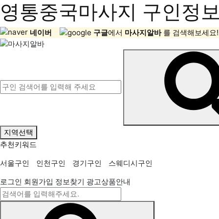
영통중국마사지 구인정보,
네이버
구글
에서
마사지알바
를 검색해보세요!
지역선택
추천키워드
서울구인
인천구인
경기구인
스웨디시구인
로그인
회원가입
정보찾기
광고상품안내