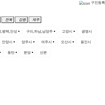
구인등록
전북
강원
제주
,평택,안성
구리,하남,남양주
고양시
광명시
안양시
양주시
여주시
오산시
용인시
동탄
분당
산본