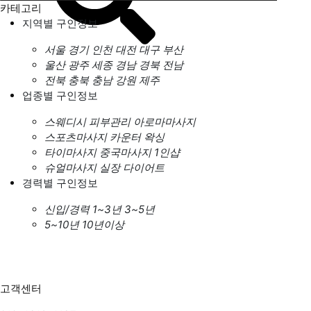
카테고리
지역별 구인정보
서울
경기
인천
대전
대구
부산
울산
광주
세종
경남
경북
전남
전북
충북
충남
강원
제주
업종별 구인정보
스웨디시
피부관리
아로마마사지
스포츠마사지
카운터
왁싱
타이마사지
중국마사지
1인샵
슈얼마사지
실장
다이어트
경력별 구인정보
신입/경력
1~3년
3~5년
5~10년
10년이상
고객센터