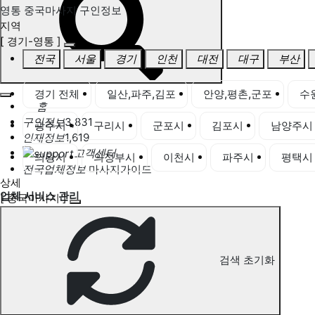
영통 중국마사지 구인정보
지역
[ 경기-영통 ]
전국
서울
경기
인천
대전
대구
부산
경기 전체
일산,파주,김포
안양,평촌,군포
수
홈
구인정보
3,831
광주시
구리시
군포시
김포시
남양주시
인재정보
1,619
고객센터
의왕시
의정부시
이천시
파주시
평택시
전국업체정보
마사지가이드
상세
업체 서비스 관리
[ 중국마사지 ]
개인 서비스 관리
영통 중국마사지 구인정보
검색 초기화