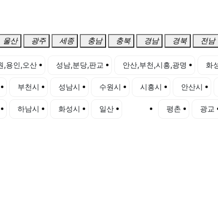
울산
광주
세종
충남
충북
경남
경북
전남
원,용인,오산
성남,분당,판교
안산,부천,시흥,광명
화성
부천시
성남시
수원시
시흥시
안산시
하남시
화성시
일산
영통
평촌
광교