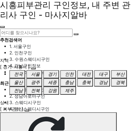
시흥피부관리 구인정보, 내 주변 관
리사 구인 - 마사지알바
추천검색어
1. 서울구인
2. 인천구인
3. 수원스웨디시구인
지역
4. 강남구인정보
[ 경기-시흥시 ]
5. 동탄스웨디시구인
전국
서울
경기
인천
대전
대구
부산
울산
광주
세종
충남
충북
경남
경북
최근검색어
1. 일산마사지구인
전남
전북
강원
제주
2. 성남아로마구인
상세
3. 스웨디시구인
[ 피부관리 ]
4. 안산스웨디시구인
5. 아로마구인