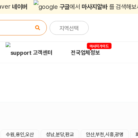
네이버
구글
에서
마사지알바
를 검색해보
지역선택
마사지가이드
고객센터
전국업체정보
수원,용인,오산
성남,분당,판교
안산,부천,시흥,광명