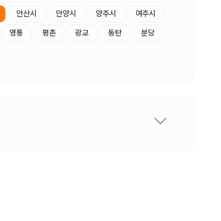
안산시
안양시
양주시
여주시
영통
평촌
광교
동탄
분당