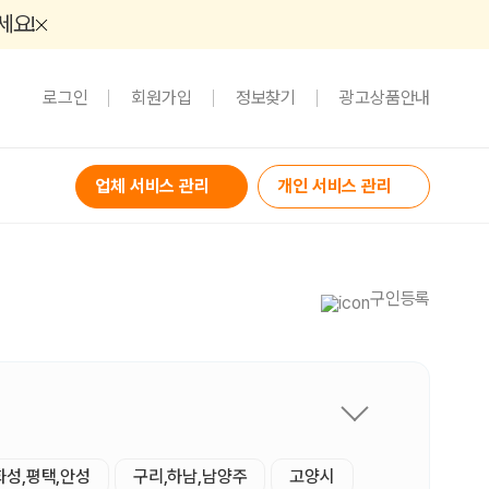
세요!
로그인
회원가입
정보찾기
광고상품안내
업체 서비스 관리
개인 서비스 관리
구인등록
화성,평택,안성
구리,하남,남양주
고양시