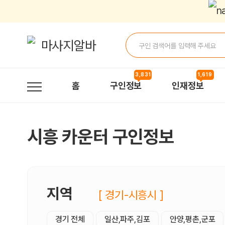
시흥카운터 구인정보, 내 주변 관리사 구인 - 마사지알바
3,831
1,619
홈
구인정보
인재정보
시흥 카운터 구인정보
지역
[ 경기-시흥시 ]
경기 전체
일산,파주,김포
안양,평촌,군포