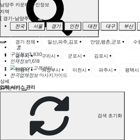
남양주 카운터 구인정보
지역
[ 경기-남양주시 ]
전국
서울
경기
인천
대전
대구
부산
경기 전체
일산,파주,김포
안양,평촌,군포
수
홈
구인정보
3,830
광주시
구리시
군포시
김포시
남양주시
인재정보
1,618
고객센터
의왕시
의정부시
이천시
파주시
평택시
전국업체정보
마사지가이드
상세
업체 서비스 관리
[ 카운터 ]
개인 서비스 관리
남양주 카운터 구인정보
검색 초기화