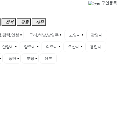
구인등록
전북
강원
제주
,평택,안성
구리,하남,남양주
고양시
광명시
안양시
양주시
여주시
오산시
용인시
동탄
분당
산본