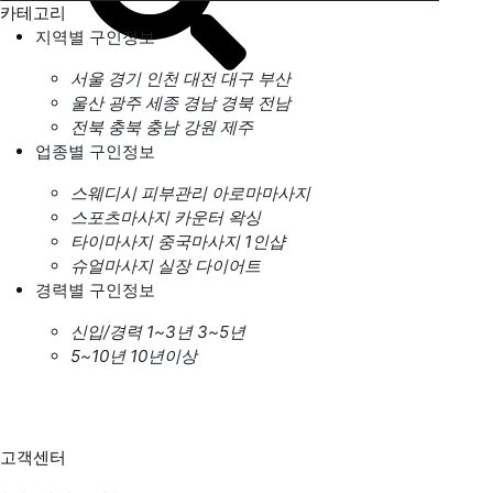
카테고리
지역별 구인정보
서울
경기
인천
대전
대구
부산
울산
광주
세종
경남
경북
전남
전북
충북
충남
강원
제주
업종별 구인정보
스웨디시
피부관리
아로마마사지
스포츠마사지
카운터
왁싱
타이마사지
중국마사지
1인샵
슈얼마사지
실장
다이어트
경력별 구인정보
신입/경력
1~3년
3~5년
5~10년
10년이상
고객센터