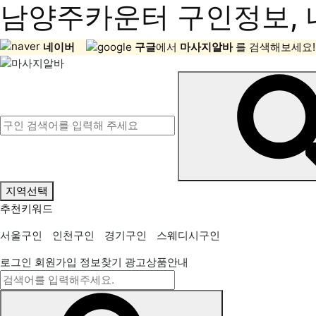
남양주카운터 구인정보, 
네이버
구글
에서
마사지알바
를 검색해보세요!
지역선택
추천키워드
서울구인
인천구인
경기구인
스웨디시구인
로그인
회원가입
정보찾기
광고상품안내