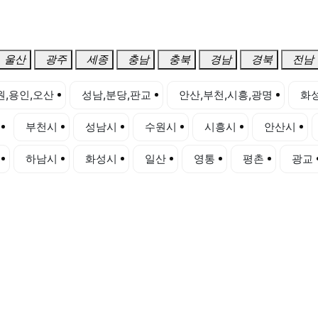
울산
광주
세종
충남
충북
경남
경북
전남
원,용인,오산
성남,분당,판교
안산,부천,시흥,광명
화성
부천시
성남시
수원시
시흥시
안산시
하남시
화성시
일산
영통
평촌
광교