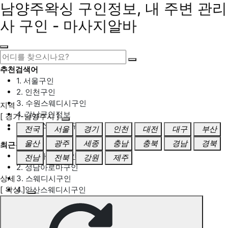
남양주왁싱 구인정보, 내 주변 관리
사 구인 - 마사지알바
추천검색어
1. 서울구인
2. 인천구인
3. 수원스웨디시구인
지역
4. 강남구인정보
[ 경기-남양주시 ]
5. 동탄스웨디시구인
전국
서울
경기
인천
대전
대구
부산
울산
광주
세종
충남
충북
경남
경북
최근검색어
1. 일산마사지구인
전남
전북
강원
제주
2. 성남아로마구인
상세
3. 스웨디시구인
[ 왁싱 ]
4. 안산스웨디시구인
5. 아로마구인