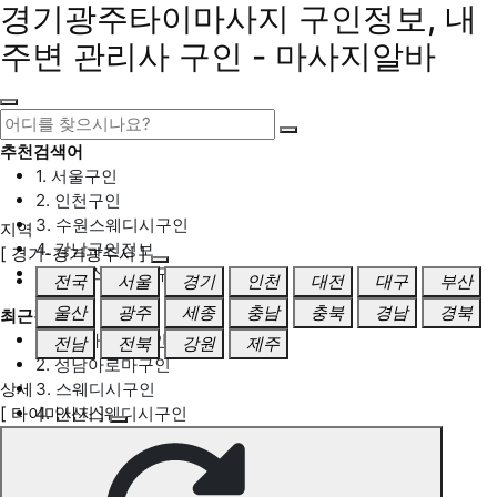
경기광주타이마사지 구인정보, 내
주변 관리사 구인 - 마사지알바
추천검색어
1. 서울구인
2. 인천구인
3. 수원스웨디시구인
지역
4. 강남구인정보
[ 경기-경기광주시 ]
5. 동탄스웨디시구인
전국
서울
경기
인천
대전
대구
부산
울산
광주
세종
충남
충북
경남
경북
최근검색어
1. 일산마사지구인
전남
전북
강원
제주
2. 성남아로마구인
상세
3. 스웨디시구인
[ 타이마사지 ]
4. 안산스웨디시구인
5. 아로마구인