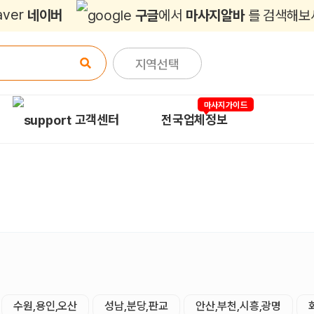
네이버
구글
에서
마사지알바
를 검색해보
지역선택
마사지가이드
고객센터
전국업체정보
수원,용인,오산
성남,분당,판교
안산,부천,시흥,광명