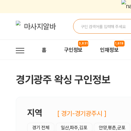
경기광주왁싱 구인정보, 내 주변 관리사 구인 - 마사지알바
3,831
1,619
홈
구인정보
인재정보
경기광주 왁싱 구인정보
지역
[ 경기-경기광주시 ]
경기 전체
일산,파주,김포
안양,평촌,군포