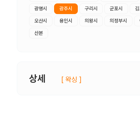
광명시
광주시
구리시
군포시
김
오산시
용인시
의왕시
의정부시
산본
상세
[ 왁싱 ]