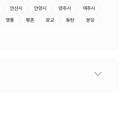
안산시
안양시
양주시
여주시
영통
평촌
광교
동탄
분당