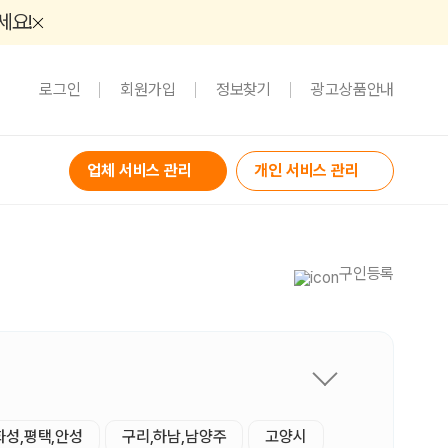
세요!
로그인
회원가입
정보찾기
광고상품안내
업체 서비스 관리
개인 서비스 관리
구인등록
화성,평택,안성
구리,하남,남양주
고양시