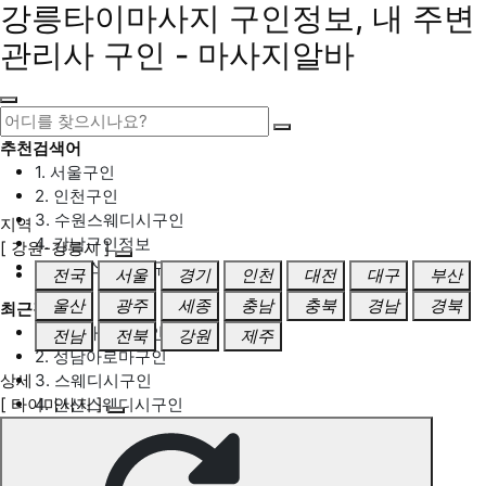
강릉타이마사지 구인정보, 내 주변
관리사 구인 - 마사지알바
추천검색어
1. 서울구인
2. 인천구인
3. 수원스웨디시구인
지역
4. 강남구인정보
[ 강원-강릉시 ]
5. 동탄스웨디시구인
전국
서울
경기
인천
대전
대구
부산
울산
광주
세종
충남
충북
경남
경북
최근검색어
1. 일산마사지구인
전남
전북
강원
제주
2. 성남아로마구인
상세
3. 스웨디시구인
[ 타이마사지 ]
4. 안산스웨디시구인
5. 아로마구인