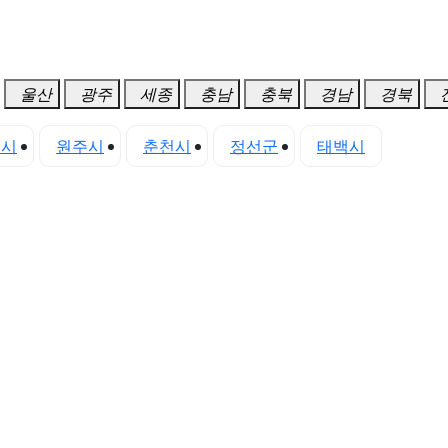
울산
광주
세종
충남
충북
경남
경북
초시
원주시
춘천시
정선군
태백시