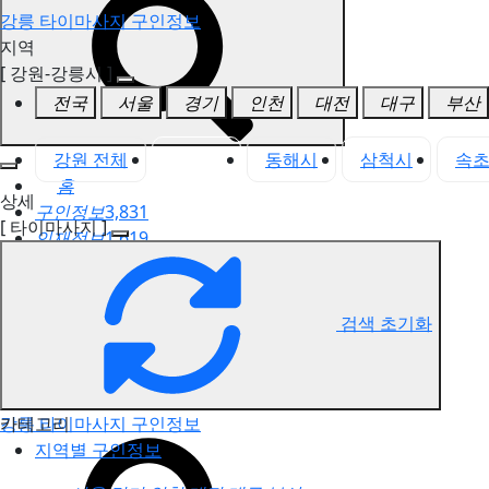
강릉 타이마사지 구인정보
지역
[ 강원-강릉시 ]
전국
서울
경기
인천
대전
대구
부산
강원 전체
강릉시
동해시
삼척시
속
홈
상세
구인정보
3,831
[ 타이마사지 ]
인재정보
1,619
고객센터
전국업체정보
마사지가이드
검색 초기화
업체 서비스 관리
개인 서비스 관리
카테고리
강릉 타이마사지 구인정보
지역별 구인정보