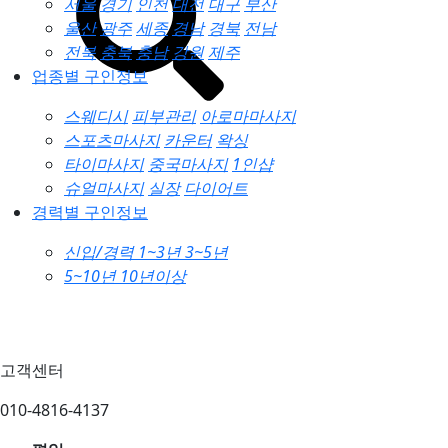
서울
경기
인천
대전
대구
부산
울산
광주
세종
경남
경북
전남
전북
충북
충남
강원
제주
업종별 구인정보
스웨디시
피부관리
아로마마사지
스포츠마사지
카운터
왁싱
타이마사지
중국마사지
1인샵
슈얼마사지
실장
다이어트
경력별 구인정보
신입/경력
1~3년
3~5년
5~10년
10년이상
고객센터
010-4816-4137