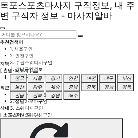
목포스포츠마사지 구직정보, 내 주
변 구직자 정보 - 마사지알바
추천검색어
1. 서울구인
2. 인천구인
3. 수원스웨디시구인
지역
4. 강남구인정보
[ 전남-목포시 ]
5. 동탄스웨디시구인
전국
서울
경기
인천
대전
대구
부산
울산
광주
세종
충남
충북
경남
경북
최근검색어
1. 일산마사지구인
전남
전북
강원
제주
2. 성남아로마구인
상세
3. 스웨디시구인
[ 스포츠마사지 ]
4. 안산스웨디시구인
5. 아로마구인