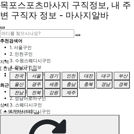
목포스포츠마사지 구직정보, 내 주
변 구직자 정보 - 마사지알바
추천검색어
1. 서울구인
2. 인천구인
3. 수원스웨디시구인
지역
4. 강남구인정보
[ 전남-목포시 ]
5. 동탄스웨디시구인
전국
서울
경기
인천
대전
대구
부산
울산
광주
세종
충남
충북
경남
경북
최근검색어
1. 일산마사지구인
전남
전북
강원
제주
2. 성남아로마구인
상세
3. 스웨디시구인
[ 스포츠마사지 ]
4. 안산스웨디시구인
5. 아로마구인