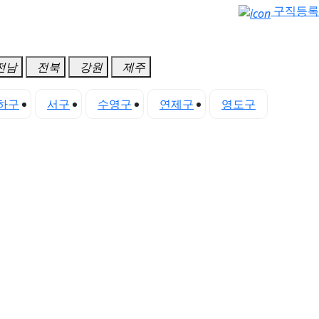
구직등록
전남
전북
강원
제주
하구
서구
수영구
연제구
영도구