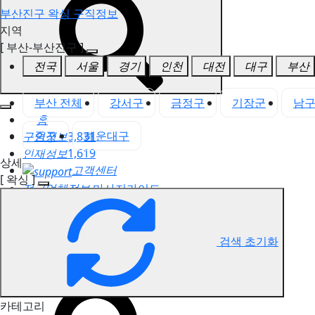
부산진구 왁싱 구직정보
지역
[ 부산-부산진구 ]
전국
서울
경기
인천
대전
대구
부산
부산 전체
강서구
금정구
기장군
남
홈
중구
해운대구
구인정보
3,831
인재정보
1,619
상세
고객센터
[ 왁싱 ]
전국업체정보
마사지가이드
업체 서비스 관리
개인 서비스 관리
검색 초기화
부산진구 왁싱 구직정보
카테고리