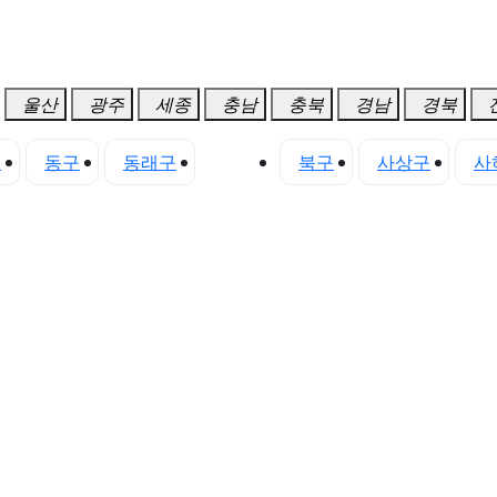
울산
광주
세종
충남
충북
경남
경북
구
동구
동래구
진구
북구
사상구
사