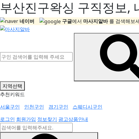
부산진구왁싱 구직정보, 내
네이버
구글
에서
마사지알바
를 검색해보세
지역선택
추천키워드
서울구인
인천구인
경기구인
스웨디시구인
로그인
회원가입
정보찾기
광고상품안내