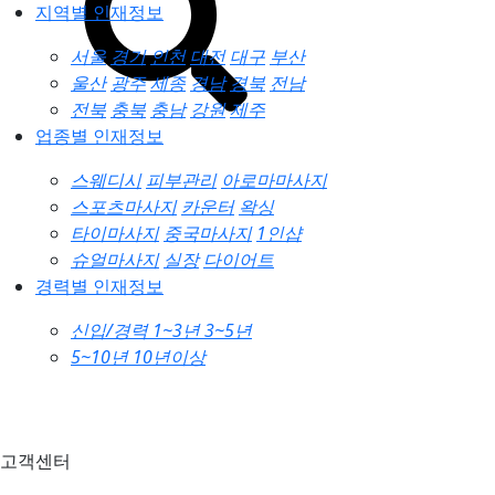
지역별 인재정보
서울
경기
인천
대전
대구
부산
울산
광주
세종
경남
경북
전남
전북
충북
충남
강원
제주
업종별 인재정보
스웨디시
피부관리
아로마마사지
스포츠마사지
카운터
왁싱
타이마사지
중국마사지
1인샵
슈얼마사지
실장
다이어트
경력별 인재정보
신입/경력
1~3년
3~5년
5~10년
10년이상
고객센터