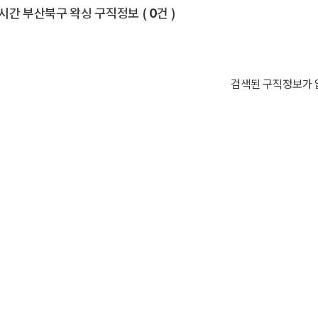
전체 목록
시간 부산북구 왁싱 구직정보
(
0
건 )
검색된 구직정보가