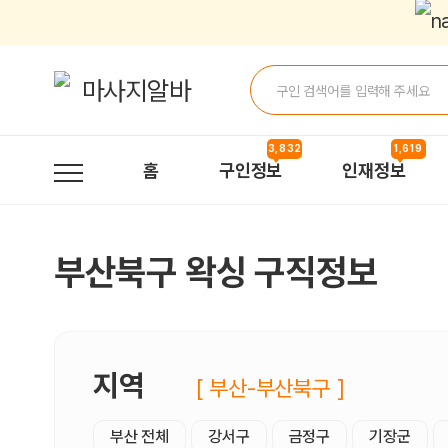
부산북구왁싱 구직정보, 내 주변 구직자 정보 - 마사지알바
3,832
1,619
홈
구인정보
인재정보
부산북구 왁싱 구직정보
지역
[ 부산-부산북구 ]
부산 전체
강서구
금정구
기장군