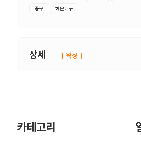
중구
해운대구
상세
[ 왁싱 ]
카테고리