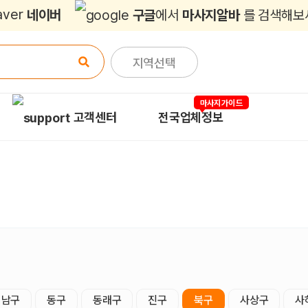
네이버
구글
에서
마사지알바
를 검색해보
지역선택
마사지가이드
고객센터
전국업체정보
남구
동구
동래구
진구
북구
사상구
사