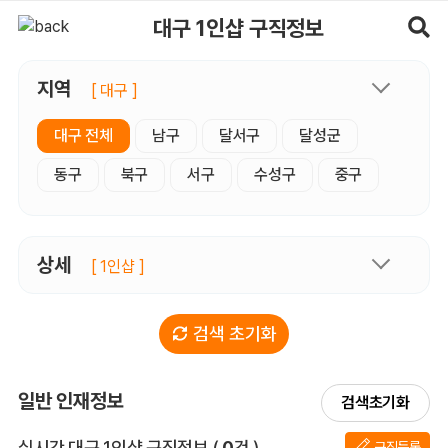
대구1인샵 구직정보, 내 주변 구직자 정보 - 마사지알바
대구 1인샵 구직정보
지역
[ 대구 ]
대구 전체
남구
달서구
달성군
동구
북구
서구
수성구
중구
상세
[ 1인샵 ]
검색 초기화
일반 인재정보
검색초기화
전체 목록
실시간 대구 1인샵 구직정보
(
0
건 )
구직등록