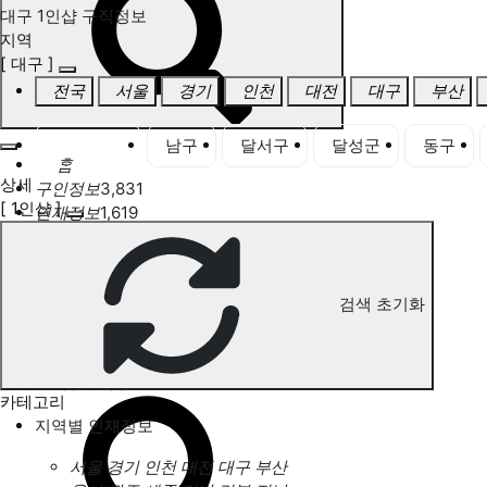
대구 1인샵 구직정보
지역
[ 대구 ]
전국
서울
경기
인천
대전
대구
부산
대구 전체
남구
달서구
달성군
동구
홈
상세
구인정보
3,831
[ 1인샵 ]
인재정보
1,619
고객센터
전국업체정보
마사지가이드
업체 서비스 관리
검색 초기화
개인 서비스 관리
대구 1인샵 구직정보
카테고리
지역별 인재정보
서울
경기
인천
대전
대구
부산