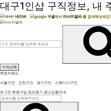
대구1인샵 구직정보, 내 
네이버
구글
에서
마사지알바
를 검색해보세요!
지역선택
추천키워드
서울구인
인천구인
경기구인
스웨디시구인
로그인
회원가입
정보찾기
광고상품안내