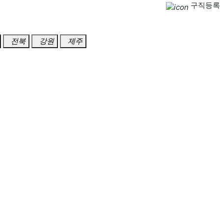
구직등록
전북
강원
제주