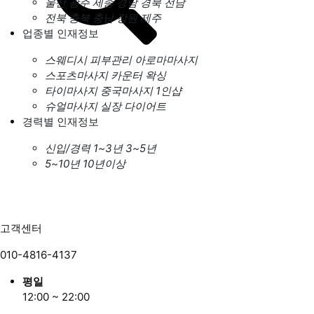
울산
광주
세종
경남
경북
전남
전북
충북
충남
강원
제주
업종별 인재정보
스웨디시
피부관리
아로마마사지
스포츠마사지
카운터
왁싱
타이마사지
중국마사지
1인샵
슈얼마사지
실장
다이어트
경력별 인재정보
신입/경력
1~3년
3~5년
5~10년
10년이상
고객센터
010-4816-4137
평일
12:00 ~ 22:00