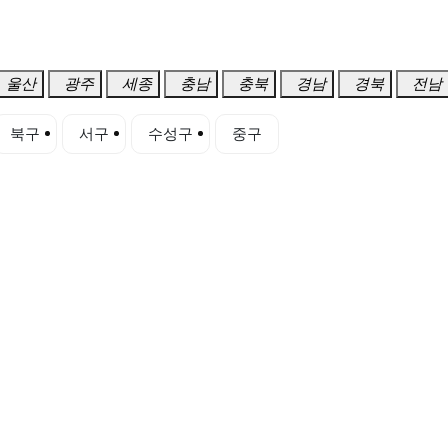
울산
광주
세종
충남
충북
경남
경북
전남
북구
서구
수성구
중구