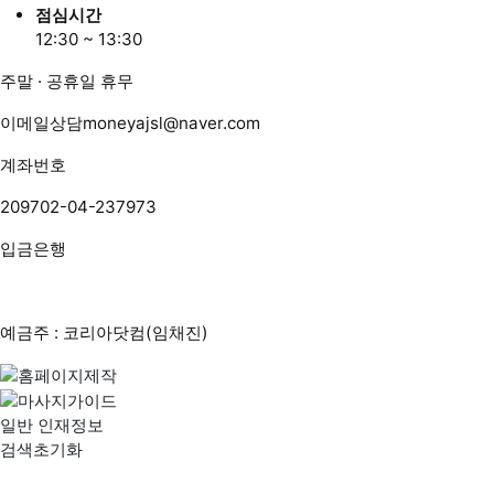
점심시간
12:30 ~ 13:30
주말 · 공휴일 휴무
이메일상담
moneyajsl@naver.com
계좌번호
209702-04-237973
입금은행
예금주 : 코리아닷컴(임채진)
일반 인재정보
검색초기화