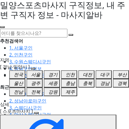
밀양스포츠마사지 구직정보, 내 주
변 구직자 정보 - 마사지알바
추천검색어
1. 서울구인
2. 인천구인
지역
3. 수원스웨디시구인
[ 경남-밀양시 ]
4. 강남구인정보
전국
서울
경기
인천
대전
대구
부산
5. 동탄스웨디시구인
울산
광주
세종
충남
충북
경남
경북
최근검색어
전남
전북
강원
제주
1. 일산마사지구인
2. 성남아로마구인
상세
3. 스웨디시구인
[ 스포츠마사지 ]
4. 안산스웨디시구인
5. 아로마구인