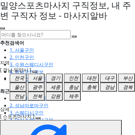
밀양스포츠마사지 구직정보, 내 주
변 구직자 정보 - 마사지알바
추천검색어
1. 서울구인
2. 인천구인
지역
3. 수원스웨디시구인
[ 경남-밀양시 ]
4. 강남구인정보
전국
서울
경기
인천
대전
대구
부산
5. 동탄스웨디시구인
울산
광주
세종
충남
충북
경남
경북
최근검색어
전남
전북
강원
제주
1. 일산마사지구인
2. 성남아로마구인
상세
3. 스웨디시구인
[ 스포츠마사지 ]
4. 안산스웨디시구인
5. 아로마구인