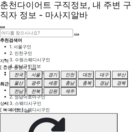
춘천다이어트 구직정보, 내 주변 구
직자 정보 - 마사지알바
추천검색어
1. 서울구인
2. 인천구인
3. 수원스웨디시구인
지역
4. 강남구인정보
[ 강원-춘천시 ]
5. 동탄스웨디시구인
전국
서울
경기
인천
대전
대구
부산
울산
광주
세종
충남
충북
경남
경북
최근검색어
1. 일산마사지구인
전남
전북
강원
제주
2. 성남아로마구인
상세
3. 스웨디시구인
[ 다이어트 ]
4. 안산스웨디시구인
5. 아로마구인