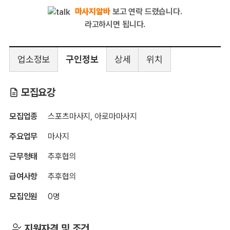
마사지알바
보고 연락 드렸습니다.
라고하시면 됩니다.
업소정보
구인정보
상세
위치
명가
모집요강
모집업종
스포츠마사지, 아로마마사지
주요업무
마사지
근무형태
추후협의
급여사항
추후협의
모집인원
0명
지원자격 및 조건