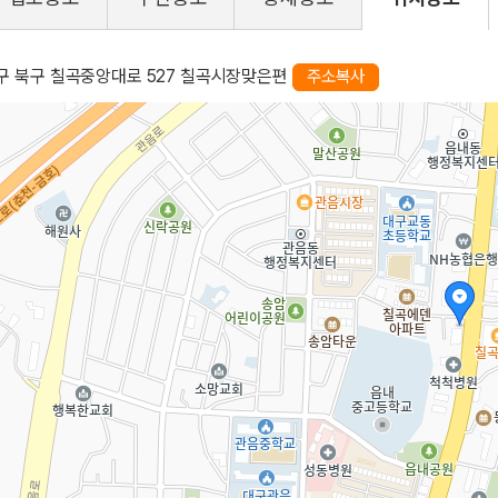
구 북구 칠곡중앙대로 527 칠곡시장맞은편
주소복사