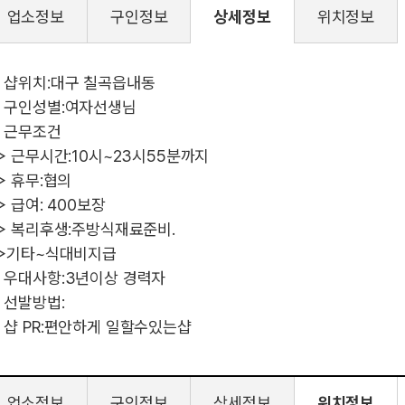
업소정보
구인정보
상세정보
위치정보
 샵위치:대구 칠곡읍내동
 구인성별:여자선생님
 근무조건
 근무시간:10시~23시55분까지
 휴무:협의
 급여: 400보장
 복리후생:주방식재료준비.
기타~식대비지급
 우대사항:3년이상 경력자
 선발방법:
 샵 PR:편안하게 일할수있는샵
업소정보
구인정보
상세정보
위치정보