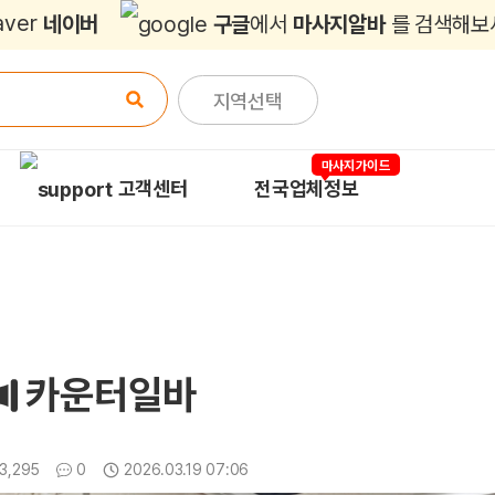
네이버
구글
에서
마사지알바
를 검색해보
지역선택
마사지가이드
고객센터
전국업체정보
카운터일바
조회
댓글
3,295
0
2026.03.19 07:06
업데이트일