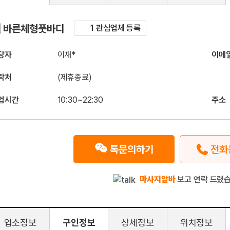
구인정보
바른체형풋바디
1 관심업체 등록
당자
이재*
이메
락처
(제휴종료)
업시간
10:30~22:30
주소
톡문의하기
전화
마사지알바
보고 연락 드렸습
업소정보
구인정보
상세정보
위치정보