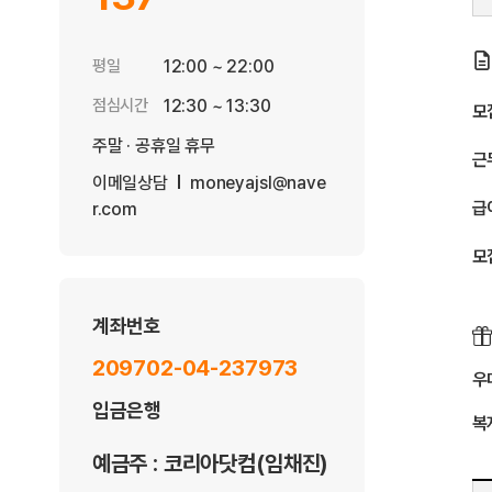
평일
12:00 ~ 22:00
점심시간
12:30 ~ 13:30
모
주말 · 공휴일 휴무
근
이메일상담
moneyajsl@nave
급
r.com
모
계좌번호
209702-04-237973
우
입금은행
복
예금주 : 코리아닷컴(임채진)