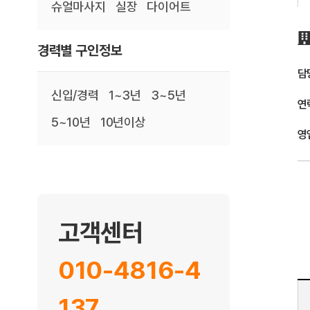
슈얼마사지
실장
다이어트
경력별 구인정보
담
신입/경력
1~3년
3~5년
연
5~10년
10년이상
영
고객센터
010-4816-4
137