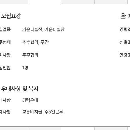
바른체형풋바디
모집요강
집업종
카운터실장, 카운터실장
경력
무형태
추후협의, 주간
성별
여사항
추후협의
연령
집인원
1명
우대사항 및 복지
대사항
경력우대
지사항
교통비지급, 주5일근무