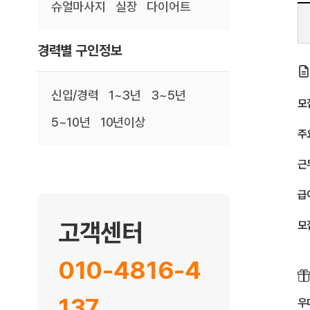
슈얼마사지
실장
다이어트
경력별 구인정보
신입/경력
1~3년
3~5년
모
5~10년
10년이상
주
근
급
고객센터
모
010-4816-4
137
우