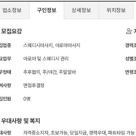
업소정보
구인정보
상세정보
위치정보
레인보우스웨디시
모집요강
집업종
스웨디시마사지, 아로마마사지
경력
요업무
아로마 및 스웨디시 관리
성별
무형태
추후협의, 주/야간, 주말알바
연령
여사항
면접후결정
집인원
0명
우대사항 및 복지
대사항
자격증소지자, 초보가능, 당일지급, 경력우대, 파트타임 가능