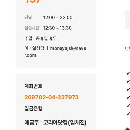
평일
12:00 ~ 22:00
점심시간
12:30 ~ 13:30
주말 · 공휴일 휴무
이메일상담
moneyajsl@nave
♡
r.com
​ 
계좌번호
209702-04-237973
입금은행
예금주 : 코리아닷컴(임채진)