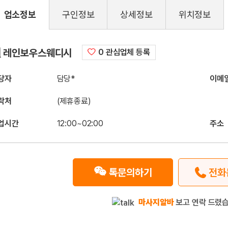
업소정보
구인정보
상세정보
위치정보
구인정보
레인보우스웨디시
0 관심업체 등록
당자
담당*
이메
락처
(제휴종료)
업시간
12:00~02:00
주소
톡문의하기
전화
마사지알바
보고 연락 드렸습