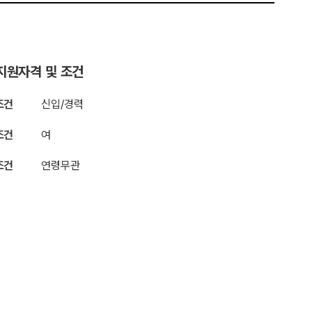
지원자격 및 조건
조건
신입/경력
조건
여
조건
연령무관