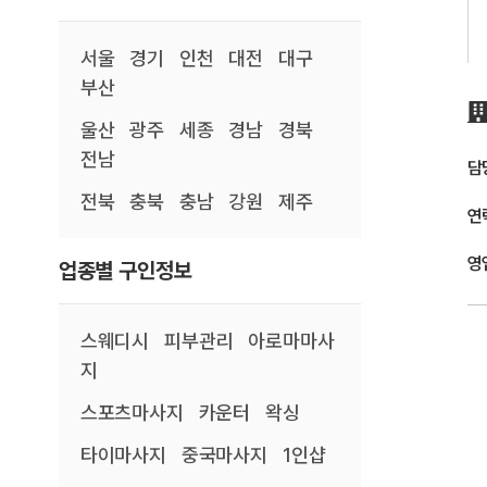
서울
경기
인천
대전
대구
부산
울산
광주
세종
경남
경북
전남
담
전북
충북
충남
강원
제주
연
영
업종별 구인정보
스웨디시
피부관리
아로마마사
지
스포츠마사지
카운터
왁싱
타이마사지
중국마사지
1인샵