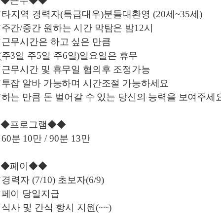
◆◆
근무
◆◆
✔
타지역 경력자
(
특급대우
)
분들대환영
(20
세
~35
세
)
✔
주간
/
중간 원하는 시간 막탐은 밤
12
시
✔
근무시간은 하고 싶은 만큼
(
주
3
일 주
5
일 주
6
일
)
일요일은 휴무
✔
근무시간 및 휴무일 협의후 조정가능
✔
투잡 알바 가능하며 시간조절 가능하세요
✔
하는 만큼 돈 벌어갈 수 있는 당신의 능력을 보여주세
◆◆
프로그램
◆◆
✔
60
분
10
만
/ 90
분
13
만
◆◆
페이
◆◆
✔
경력자
(7/10)
초보자
(6/9)
✔
페이 당일지급
✔
식사 및 간식 항시 지원
(~~)