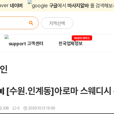
네이버
구글
에서
마사지알바
를 검색해보
지역선택
마사지가이드
고객센터
전국업체정보
구인
[수원.인계동]아로마 스웨디시
조회
댓글
2,336
0
2020.10.12 15:00
업데이트일