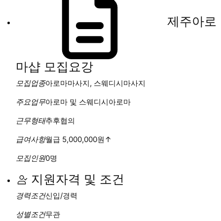
제주아로
마샵
모집요강
모집업종
아로마마사지, 스웨디시마사지
주요업무
아로마 및 스웨디시아로마
근무형태
추후협의
급여사항
월급 5,000,000원
↑
모집인원
0명
지원자격 및 조건
경력조건
신입/경력
성별조건
무관