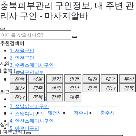
충북피부관리 구인정보, 내 주변 관
리사 구인 - 마사지알바
추천검색어
1. 서울구인
2. 인천구인
지역
3. 수원스웨디시구인
[ 충북 ]
4. 강남구인정보
전국
서울
경기
인천
대전
대구
부산
5. 동탄스웨디시구인
울산
광주
세종
충남
충북
경남
경북
최근검색어
전남
전북
강원
제주
1. 일산마사지구인
2. 성남아로마구인
충북 전체
제천시
청주시
충주시
3. 스웨디시구인
4. 안산스웨디시구인
상세
5. 아로마구인
[ 피부관리 ]