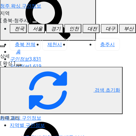
청주 왁싱 구인정보
지역
[ 충북-청주시 ]
전국
서울
경기
인천
대전
대구
부산
충북 전체
제천시
청주시
충주시
홈
상세
구인정보
3,831
[ 왁싱 ]
인재정보
1,619
고객센터
전국업체정보
마사지가이드
검색 초기화
업체 서비스 관리
개인 서비스 관리
카테고리
청주 왁싱 구인정보
지역별 구인정보