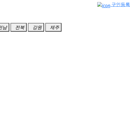
구인등록
전남
전북
강원
제주