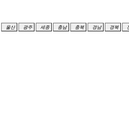
울산
광주
세종
충남
충북
경남
경북