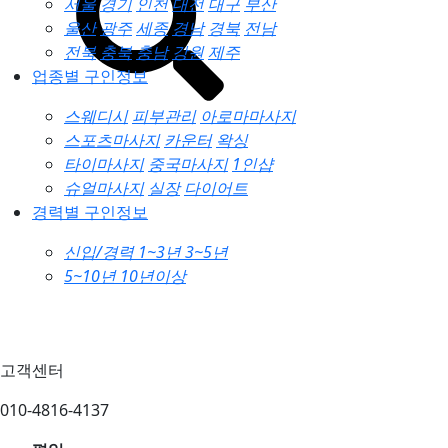
서울
경기
인천
대전
대구
부산
울산
광주
세종
경남
경북
전남
전북
충북
충남
강원
제주
업종별 구인정보
스웨디시
피부관리
아로마마사지
스포츠마사지
카운터
왁싱
타이마사지
중국마사지
1인샵
슈얼마사지
실장
다이어트
경력별 구인정보
신입/경력
1~3년
3~5년
5~10년
10년이상
고객센터
010-4816-4137