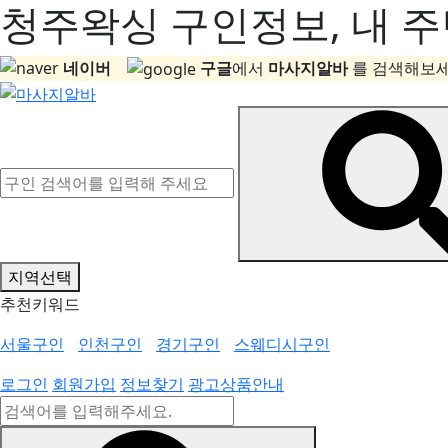
청주왁싱 구인정보, 내 주
네이버
구글
에서
마사지알바
를 검색해보세
지역선택
추천키워드
서울구인
인천구인
경기구인
스웨디시구인
로그인
회원가입
정보찾기
광고상품안내