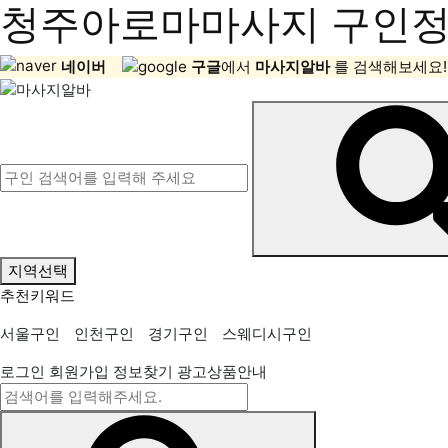
청주아로마마사지 구인정보
네이버
구글
에서
마사지알바
를 검색해보세요!
지역선택
추천키워드
서울구인
인천구인
경기구인
스웨디시구인
로그인
회원가입
정보찾기
광고상품안내