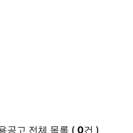
채용공고
전체 목록
(
0
건 )