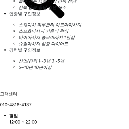
울산
광주
세종
경남
경북
전남
전북
충북
충남
강원
제주
업종별 구인정보
스웨디시
피부관리
아로마마사지
스포츠마사지
카운터
왁싱
타이마사지
중국마사지
1인샵
슈얼마사지
실장
다이어트
경력별 구인정보
신입/경력
1~3년
3~5년
5~10년
10년이상
고객센터
010-4816-4137
평일
12:00 ~ 22:00