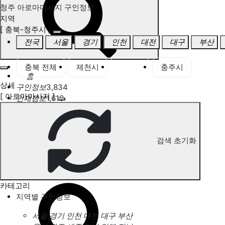
청주 아로마마사지 구인정보
지역
[ 충북-청주시 ]
전국
서울
경기
인천
대전
대구
부산
충북 전체
제천시
청주시
충주시
홈
상세
구인정보
3,834
[ 아로마마사지 ]
인재정보
1,619
고객센터
전국업체정보
마사지가이드
업체 서비스 관리
검색 초기화
개인 서비스 관리
청주 아로마마사지 구인정보
카테고리
지역별 구인정보
서울
경기
인천
대전
대구
부산