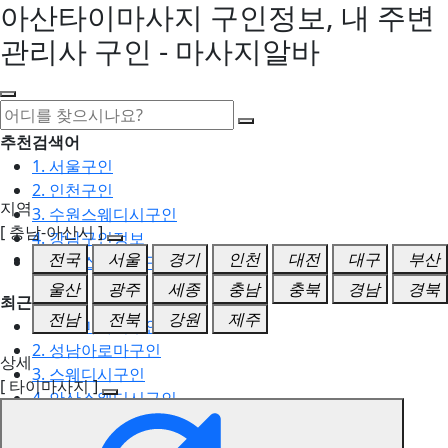
아산타이마사지 구인정보, 내 주변
관리사 구인 - 마사지알바
추천검색어
1. 서울구인
2. 인천구인
지역
3. 수원스웨디시구인
[ 충남-아산시 ]
4. 강남구인정보
전국
서울
경기
인천
대전
대구
부산
5. 동탄스웨디시구인
울산
광주
세종
충남
충북
경남
경북
최근검색어
전남
전북
강원
제주
1. 일산마사지구인
2. 성남아로마구인
상세
3. 스웨디시구인
[ 타이마사지 ]
4. 안산스웨디시구인
5. 아로마구인