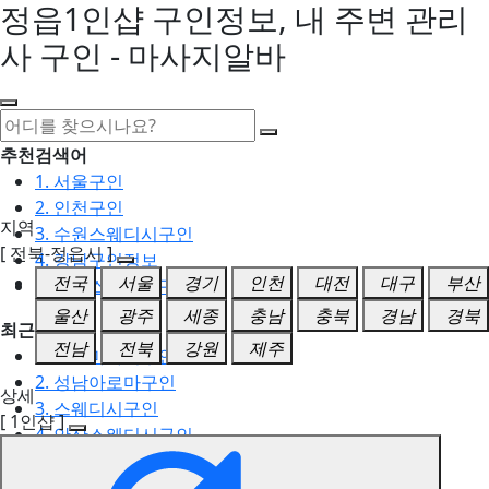
정읍1인샵 구인정보, 내 주변 관리
사 구인 - 마사지알바
추천검색어
1. 서울구인
2. 인천구인
지역
3. 수원스웨디시구인
[ 전북-정읍시 ]
4. 강남구인정보
전국
서울
경기
인천
대전
대구
부산
5. 동탄스웨디시구인
울산
광주
세종
충남
충북
경남
경북
최근검색어
전남
전북
강원
제주
1. 일산마사지구인
2. 성남아로마구인
상세
3. 스웨디시구인
[ 1인샵 ]
4. 안산스웨디시구인
5. 아로마구인