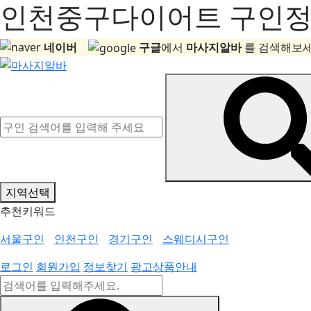
인천중구다이어트 구인정보
네이버
구글
에서
마사지알바
를 검색해보세
지역선택
추천키워드
서울구인
인천구인
경기구인
스웨디시구인
로그인
회원가입
정보찾기
광고상품안내