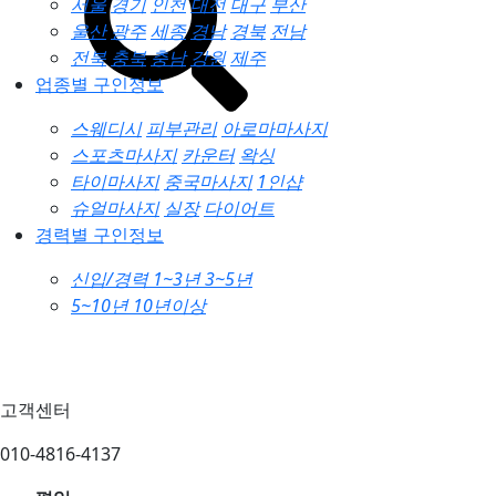
서울
경기
인천
대전
대구
부산
울산
광주
세종
경남
경북
전남
전북
충북
충남
강원
제주
업종별 구인정보
스웨디시
피부관리
아로마마사지
스포츠마사지
카운터
왁싱
타이마사지
중국마사지
1인샵
슈얼마사지
실장
다이어트
경력별 구인정보
신입/경력
1~3년
3~5년
5~10년
10년이상
고객센터
010-4816-4137