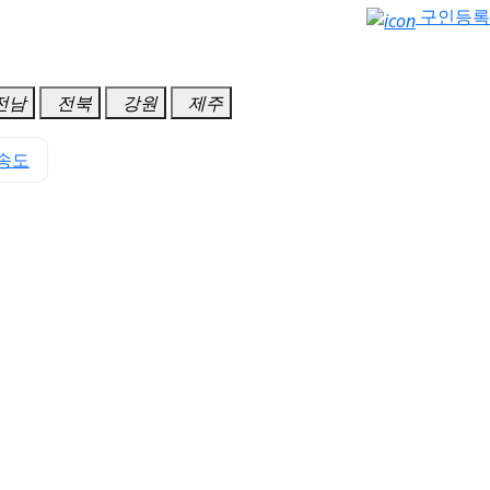
구인등록
전남
전북
강원
제주
송도