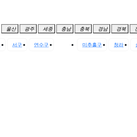
울산
광주
세종
충남
충북
경남
경북
구
서구
연수구
중구
미추홀구
청라