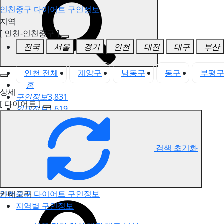
인천중구 다이어트 구인정보
지역
[ 인천-인천중구 ]
전국
서울
경기
인천
대전
대구
부산
인천 전체
계양구
남동구
동구
부평
홈
상세
구인정보
3,831
[ 다이어트 ]
인재정보
1,619
고객센터
전국업체정보
마사지가이드
검색 초기화
업체 서비스 관리
개인 서비스 관리
카테고리
인천중구 다이어트 구인정보
지역별 구인정보