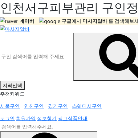
인천서구피부관리 구인정보
네이버
구글
에서
마사지알바
를 검색해보세
지역선택
추천키워드
서울구인
인천구인
경기구인
스웨디시구인
로그인
회원가입
정보찾기
광고상품안내