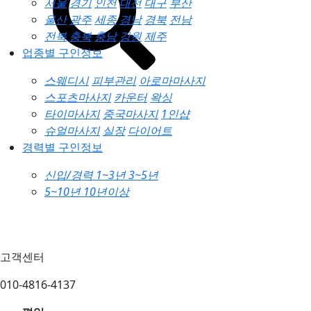
서울
경기
인천
대전
대구
부산
울산
광주
세종
경남
경북
전남
전북
충북
충남
강원
제주
업종별 구인정보
스웨디시
피부관리
아로마마사지
스포츠마사지
카운터
왁싱
타이마사지
중국마사지
1인샵
슈얼마사지
실장
다이어트
경력별 구인정보
신입/경력
1~3년
3~5년
5~10년
10년이상
고객센터
010-4816-4137