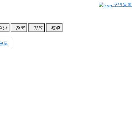
구인등록
전남
전북
강원
제주
송도