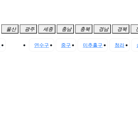
울산
광주
세종
충남
충북
경남
경북
구
서구
연수구
중구
미추홀구
청라