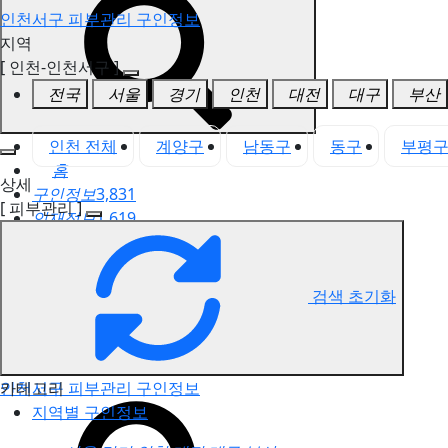
인천서구 피부관리 구인정보
지역
[ 인천-인천서구 ]
전국
서울
경기
인천
대전
대구
부산
인천 전체
계양구
남동구
동구
부평
홈
상세
구인정보
3,831
[ 피부관리 ]
인재정보
1,619
고객센터
전국업체정보
마사지가이드
검색 초기화
업체 서비스 관리
개인 서비스 관리
카테고리
인천서구 피부관리 구인정보
지역별 구인정보