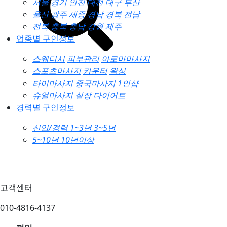
서울
경기
인천
대전
대구
부산
울산
광주
세종
경남
경북
전남
전북
충북
충남
강원
제주
업종별 구인정보
스웨디시
피부관리
아로마마사지
스포츠마사지
카운터
왁싱
타이마사지
중국마사지
1인샵
슈얼마사지
실장
다이어트
경력별 구인정보
신입/경력
1~3년
3~5년
5~10년
10년이상
고객센터
010-4816-4137