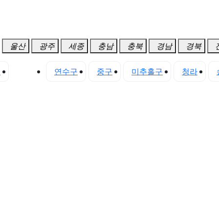
울산
광주
세종
충남
충북
경남
경북
구
서구
연수구
중구
미추홀구
청라