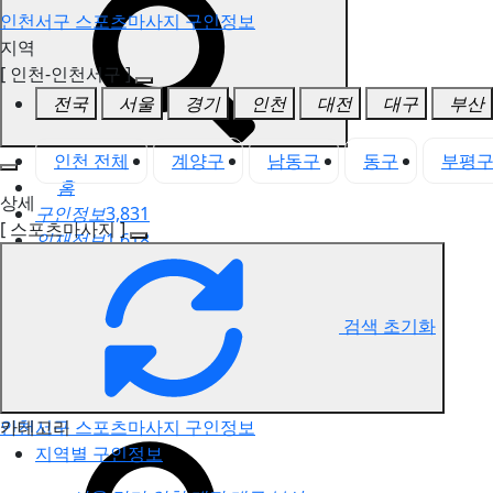
인천서구 스포츠마사지 구인정보
지역
[ 인천-인천서구 ]
전국
서울
경기
인천
대전
대구
부산
인천 전체
계양구
남동구
동구
부평
홈
상세
구인정보
3,831
[ 스포츠마사지 ]
인재정보
1,618
고객센터
전국업체정보
마사지가이드
검색 초기화
업체 서비스 관리
개인 서비스 관리
카테고리
인천서구 스포츠마사지 구인정보
지역별 구인정보