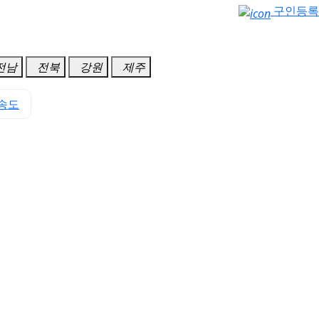
구인등록
전남
전북
강원
제주
송도