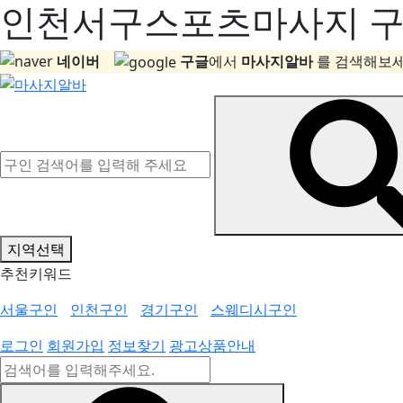
인천서구스포츠마사지 구인
네이버
구글
에서
마사지알바
를 검색해보세
지역선택
추천키워드
서울구인
인천구인
경기구인
스웨디시구인
로그인
회원가입
정보찾기
광고상품안내