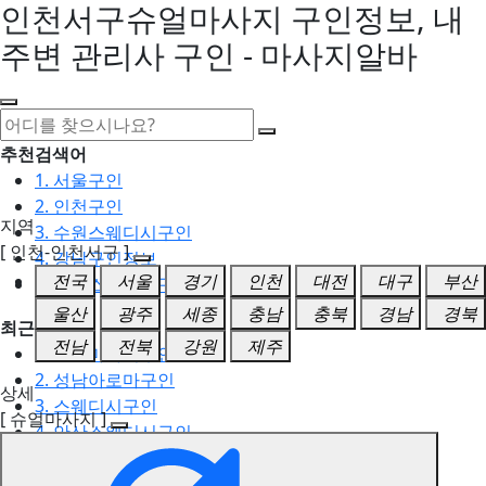
인천서구슈얼마사지 구인정보, 내
주변 관리사 구인 - 마사지알바
추천검색어
1. 서울구인
2. 인천구인
지역
3. 수원스웨디시구인
[ 인천-인천서구 ]
4. 강남구인정보
전국
서울
경기
인천
대전
대구
부산
5. 동탄스웨디시구인
울산
광주
세종
충남
충북
경남
경북
최근검색어
전남
전북
강원
제주
1. 일산마사지구인
2. 성남아로마구인
상세
3. 스웨디시구인
[ 슈얼마사지 ]
4. 안산스웨디시구인
5. 아로마구인