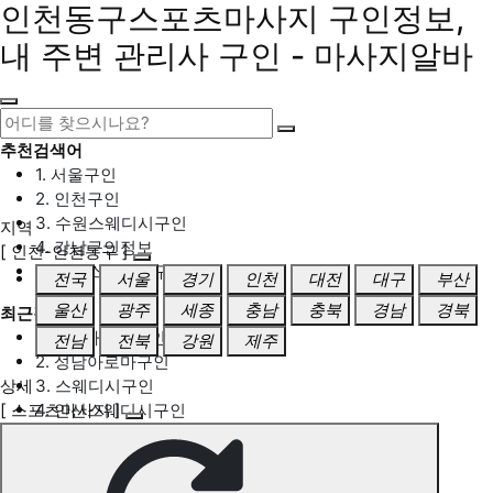
인천동구스포츠마사지 구인정보,
내 주변 관리사 구인 - 마사지알바
추천검색어
1. 서울구인
2. 인천구인
3. 수원스웨디시구인
지역
4. 강남구인정보
[ 인천-인천동구 ]
5. 동탄스웨디시구인
전국
서울
경기
인천
대전
대구
부산
울산
광주
세종
충남
충북
경남
경북
최근검색어
1. 일산마사지구인
전남
전북
강원
제주
2. 성남아로마구인
상세
3. 스웨디시구인
[ 스포츠마사지 ]
4. 안산스웨디시구인
5. 아로마구인