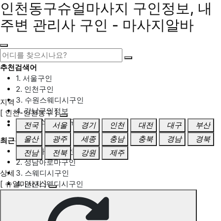
인천동구슈얼마사지 구인정보, 내
주변 관리사 구인 - 마사지알바
추천검색어
1. 서울구인
2. 인천구인
3. 수원스웨디시구인
지역
4. 강남구인정보
[ 인천-인천동구 ]
5. 동탄스웨디시구인
전국
서울
경기
인천
대전
대구
부산
울산
광주
세종
충남
충북
경남
경북
최근검색어
1. 일산마사지구인
전남
전북
강원
제주
2. 성남아로마구인
상세
3. 스웨디시구인
[ 슈얼마사지 ]
4. 안산스웨디시구인
5. 아로마구인