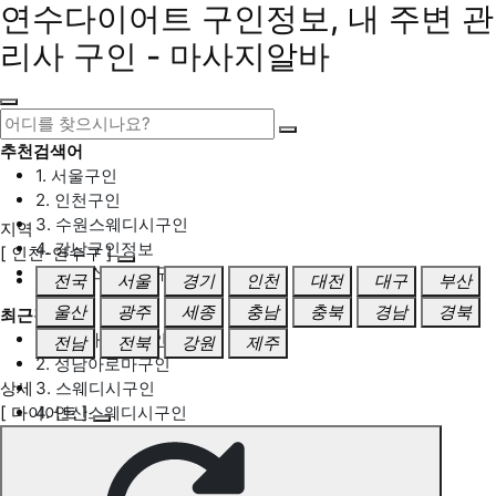
연수다이어트 구인정보, 내 주변 관
리사 구인 - 마사지알바
추천검색어
1. 서울구인
2. 인천구인
3. 수원스웨디시구인
지역
4. 강남구인정보
[ 인천-연수구 ]
5. 동탄스웨디시구인
전국
서울
경기
인천
대전
대구
부산
울산
광주
세종
충남
충북
경남
경북
최근검색어
1. 일산마사지구인
전남
전북
강원
제주
2. 성남아로마구인
상세
3. 스웨디시구인
[ 다이어트 ]
4. 안산스웨디시구인
5. 아로마구인