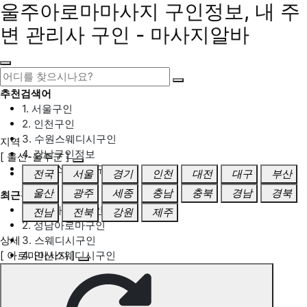
울주아로마마사지 구인정보, 내 주
변 관리사 구인 - 마사지알바
추천검색어
1. 서울구인
2. 인천구인
3. 수원스웨디시구인
지역
4. 강남구인정보
[ 울산-울주군 ]
5. 동탄스웨디시구인
전국
서울
경기
인천
대전
대구
부산
울산
광주
세종
충남
충북
경남
경북
최근검색어
1. 일산마사지구인
전남
전북
강원
제주
2. 성남아로마구인
상세
3. 스웨디시구인
[ 아로마마사지 ]
4. 안산스웨디시구인
5. 아로마구인