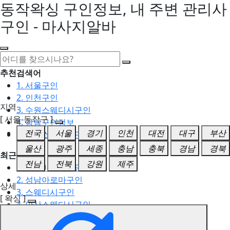
동작왁싱 구인정보, 내 주변 관리사
구인 - 마사지알바
추천검색어
1. 서울구인
2. 인천구인
지역
3. 수원스웨디시구인
[ 서울-동작구 ]
4. 강남구인정보
전국
서울
경기
인천
대전
대구
부산
5. 동탄스웨디시구인
울산
광주
세종
충남
충북
경남
경북
최근검색어
전남
전북
강원
제주
1. 일산마사지구인
2. 성남아로마구인
상세
3. 스웨디시구인
[ 왁싱 ]
4. 안산스웨디시구인
5. 아로마구인