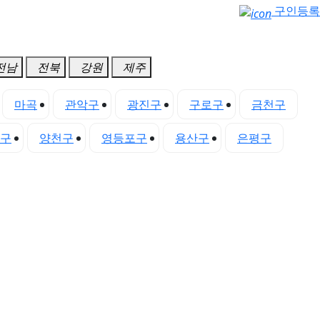
구인등록
전남
전북
강원
제주
마곡
관악구
광진구
구로구
금천구
구
양천구
영등포구
용산구
은평구