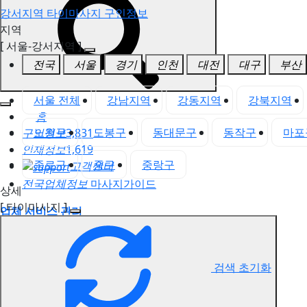
강서지역 타이마사지 구인정보
지역
[ 서울-강서지역 ]
전국
서울
경기
인천
대전
대구
부산
서울 전체
강남지역
강동지역
강북지역
홈
노원구
도봉구
동대문구
동작구
마포
구인정보
3,831
인재정보
1,619
종로구
중구
중랑구
고객센터
전국업체정보
마사지가이드
상세
[ 타이마사지 ]
업체 서비스 관리
개인 서비스 관리
강서지역 타이마사지 구인정보
검색 초기화