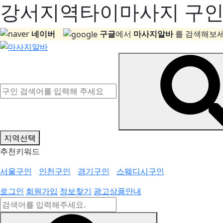
강서지역타이마사지 구인정
네이버
구글
에서
마사지알바
를 검색해보세
지역선택
추천키워드
서울구인
인천구인
경기구인
스웨디시구인
로그인
회원가입
정보찾기
광고상품안내