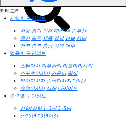
카테고리
지역별 구인정보
서울
경기
인천
대전
대구
부산
울산
광주
세종
경남
경북
전남
전북
충북
충남
강원
제주
업종별 구인정보
스웨디시
피부관리
아로마마사지
스포츠마사지
카운터
왁싱
타이마사지
중국마사지
1인샵
슈얼마사지
실장
다이어트
경력별 구인정보
신입/경력
1~3년
3~5년
5~10년
10년이상