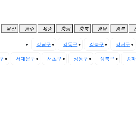
울산
광주
세종
충남
충북
경남
경북
강서지역
강남구
강동구
강북구
강서구
구
서대문구
서초구
성동구
성북구
송파