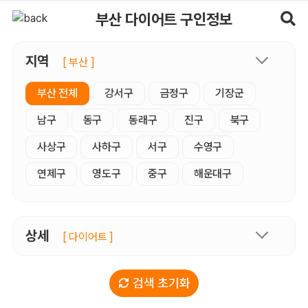
부산다이어트 구인정보, 내 주변 관리사 구인 - 마사지알바
부산 다이어트 구인정보
지역
[ 부산 ]
부산 전체
강서구
금정구
기장군
남구
동구
동래구
진구
북구
사상구
사하구
서구
수영구
연제구
영도구
중구
해운대구
상세
[ 다이어트 ]
검색 초기화