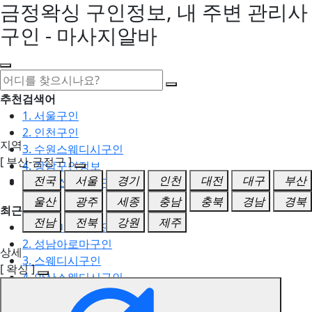
금정왁싱 구인정보, 내 주변 관리사
구인 - 마사지알바
추천검색어
1. 서울구인
2. 인천구인
지역
3. 수원스웨디시구인
[ 부산-금정구 ]
4. 강남구인정보
전국
서울
경기
인천
대전
대구
부산
5. 동탄스웨디시구인
울산
광주
세종
충남
충북
경남
경북
최근검색어
전남
전북
강원
제주
1. 일산마사지구인
2. 성남아로마구인
상세
3. 스웨디시구인
[ 왁싱 ]
4. 안산스웨디시구인
5. 아로마구인