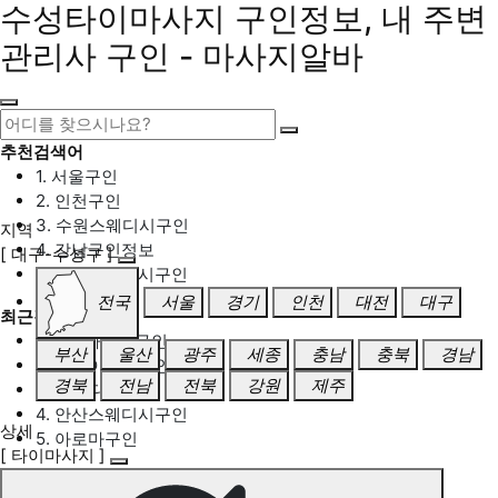
수성타이마사지 구인정보, 내 주변
관리사 구인 - 마사지알바
추천검색어
1. 서울구인
2. 인천구인
3. 수원스웨디시구인
지역
4. 강남구인정보
[ 대구-수성구 ]
5. 동탄스웨디시구인
전국
서울
경기
인천
대전
대구
최근검색어
1. 일산마사지구인
부산
울산
광주
세종
충남
충북
경남
2. 성남아로마구인
경북
전남
전북
강원
제주
3. 스웨디시구인
4. 안산스웨디시구인
상세
5. 아로마구인
[ 타이마사지 ]