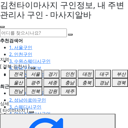
김천타이마사지 구인정보, 내 주변
관리사 구인 - 마사지알바
추천검색어
1. 서울구인
2. 인천구인
지역
3. 수원스웨디시구인
[ 경북-김천시 ]
4. 강남구인정보
전국
서울
경기
인천
대전
대구
부산
5. 동탄스웨디시구인
울산
광주
세종
충남
충북
경남
경북
최근검색어
전남
전북
강원
제주
1. 일산마사지구인
2. 성남아로마구인
상세
3. 스웨디시구인
[ 타이마사지 ]
4. 안산스웨디시구인
5. 아로마구인