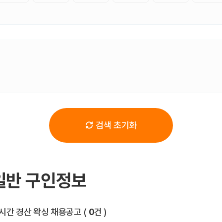
검색 초기화
일반 구인정보
전체 목록
시간 경산 왁싱 채용공고
(
0
건 )