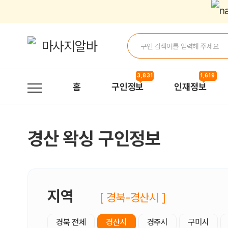
경산왁싱 구인정보, 내 주변 관리사 구인 - 마사지알바
3,831
1,619
홈
구인정보
인재정보
경산 왁싱 구인정보
지역
[ 경북-경산시 ]
경북 전체
경산시
경주시
구미시