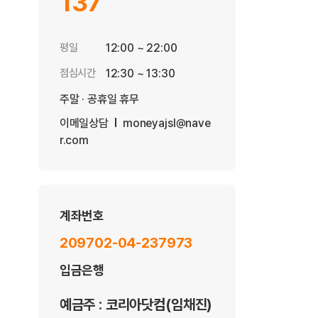
137
평일
12:00 ~ 22:00
점심시간
12:30 ~ 13:30
주말 · 공휴일 휴무
이메일상담
moneyajsl@nave
r.com
계좌번호
209702-04-237973
입금은행
예금주 : 코리아닷컴(임채진)