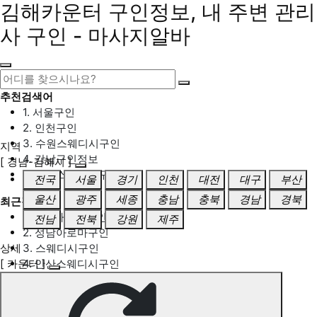
김해카운터 구인정보, 내 주변 관리
사 구인 - 마사지알바
추천검색어
1. 서울구인
2. 인천구인
3. 수원스웨디시구인
지역
4. 강남구인정보
[ 경남-김해시 ]
5. 동탄스웨디시구인
전국
서울
경기
인천
대전
대구
부산
울산
광주
세종
충남
충북
경남
경북
최근검색어
1. 일산마사지구인
전남
전북
강원
제주
2. 성남아로마구인
상세
3. 스웨디시구인
[ 카운터 ]
4. 안산스웨디시구인
5. 아로마구인