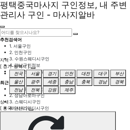
평택중국마사지 구인정보, 내 주변
관리사 구인 - 마사지알바
추천검색어
1. 서울구인
2. 인천구인
3. 수원스웨디시구인
지역
4. 강남구인정보
[ 경기-평택시 ]
5. 동탄스웨디시구인
전국
서울
경기
인천
대전
대구
부산
울산
광주
세종
충남
충북
경남
경북
최근검색어
1. 일산마사지구인
전남
전북
강원
제주
2. 성남아로마구인
상세
3. 스웨디시구인
[ 중국마사지 ]
4. 안산스웨디시구인
5. 아로마구인