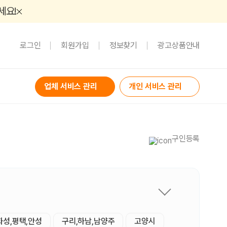
세요!
로그인
회원가입
정보찾기
광고상품안내
업체 서비스 관리
개인 서비스 관리
구인등록
화성,평택,안성
구리,하남,남양주
고양시