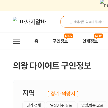
의왕다이어트 구인정보, 내 주변 관리사 구인 - 마사지알바
3,832
1,619
홈
구인정보
인재정보
의왕 다이어트 구인정보
지역
[ 경기-의왕시 ]
경기 전체
일산,파주,김포
안양,평촌,군포