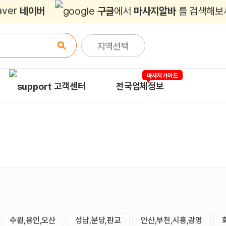
네이버
구글
에서
마사지알바
를 검색해보
지역선택
마사지가이드
고객센터
전국업체정보
수원,용인,오산
성남,분당,판교
안산,부천,시흥,광명