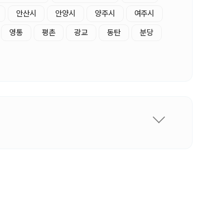
안산시
안양시
양주시
여주시
영통
평촌
광교
동탄
분당