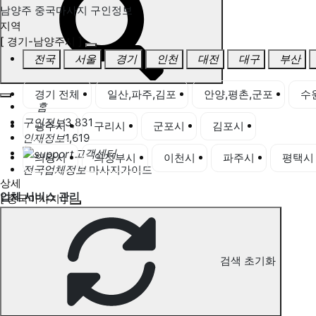
남양주 중국마사지 구인정보
지역
[ 경기-남양주시 ]
전국
서울
경기
인천
대전
대구
부산
경기 전체
일산,파주,김포
안양,평촌,군포
수
홈
구인정보
3,831
광주시
구리시
군포시
김포시
남양주시
인재정보
1,619
고객센터
의왕시
의정부시
이천시
파주시
평택시
전국업체정보
마사지가이드
상세
업체 서비스 관리
[ 중국마사지 ]
개인 서비스 관리
남양주 중국마사지 구인정보
검색 초기화