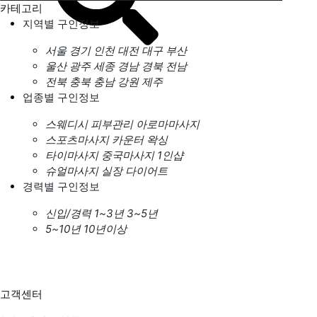
카테고리
지역별 구인정보
서울
경기
인천
대전
대구
부산
울산
광주
세종
경남
경북
전남
전북
충북
충남
강원
제주
업종별 구인정보
스웨디시
피부관리
아로마마사지
스포츠마사지
카운터
왁싱
타이마사지
중국마사지
1인샵
슈얼마사지
실장
다이어트
경력별 구인정보
신입/경력
1~3년
3~5년
5~10년
10년이상
고객센터