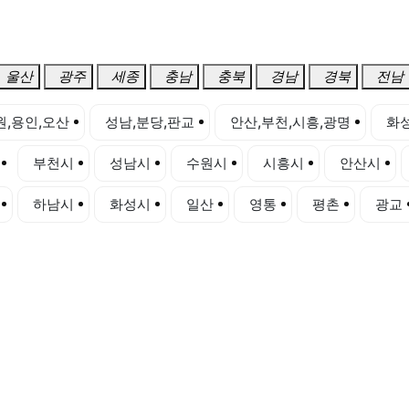
울산
광주
세종
충남
충북
경남
경북
전남
원,용인,오산
성남,분당,판교
안산,부천,시흥,광명
화성
부천시
성남시
수원시
시흥시
안산시
하남시
화성시
일산
영통
평촌
광교