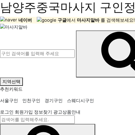
남양주중국마사지 구인정보
네이버
구글
에서
마사지알바
를 검색해보세요!
지역선택
추천키워드
서울구인
인천구인
경기구인
스웨디시구인
로그인
회원가입
정보찾기
광고상품안내