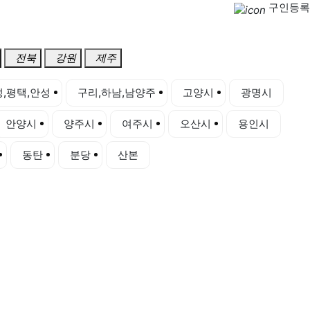
구인등록
전북
강원
제주
,평택,안성
구리,하남,남양주
고양시
광명시
안양시
양주시
여주시
오산시
용인시
동탄
분당
산본