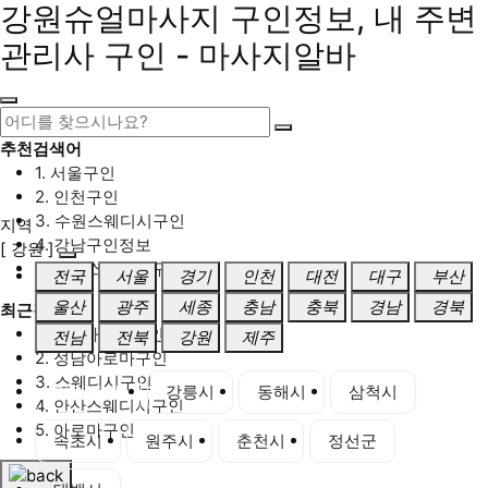
강원슈얼마사지 구인정보, 내 주변
관리사 구인 - 마사지알바
추천검색어
1. 서울구인
2. 인천구인
3. 수원스웨디시구인
지역
4. 강남구인정보
[ 강원 ]
5. 동탄스웨디시구인
전국
서울
경기
인천
대전
대구
부산
울산
광주
세종
충남
충북
경남
경북
최근검색어
1. 일산마사지구인
전남
전북
강원
제주
2. 성남아로마구인
3. 스웨디시구인
강원 전체
강릉시
동해시
삼척시
4. 안산스웨디시구인
5. 아로마구인
속초시
원주시
춘천시
정선군