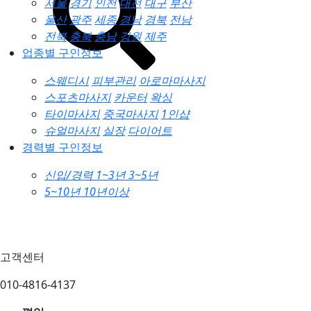
서울
경기
인천
대전
대구
부산
울산
광주
세종
경남
경북
전남
전북
충북
충남
강원
제주
업종별 구인정보
스웨디시
피부관리
아로마마사지
스포츠마사지
카운터
왁싱
타이마사지
중국마사지
1인샵
슈얼마사지
실장
다이어트
경력별 구인정보
신입/경력
1~3년
3~5년
5~10년
10년이상
고객센터
010-4816-4137