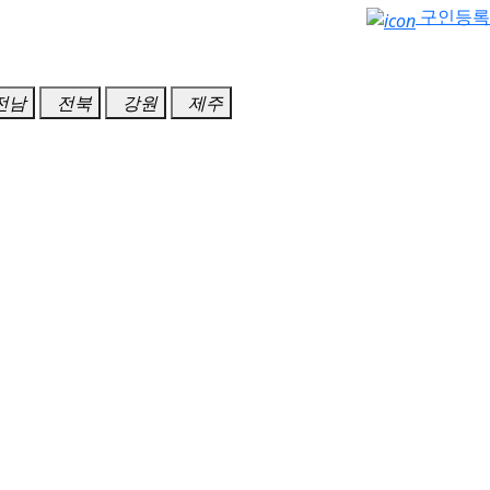
구인등록
전남
전북
강원
제주