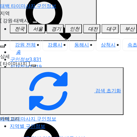
태백 타이마사지 구인정보
지역
[ 강원-태백시 ]
전국
서울
경기
인천
대전
대구
부산
강원 전체
강릉시
동해시
삼척시
속
홈
상세
구인정보
3,831
[ 타이마사지 ]
인재정보
1,619
고객센터
전국업체정보
마사지가이드
검색 초기화
업체 서비스 관리
개인 서비스 관리
카테고리
태백 타이마사지 구인정보
지역별 구인정보