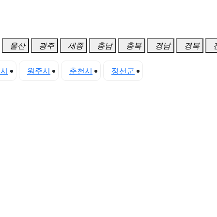
울산
광주
세종
충남
충북
경남
경북
초시
원주시
춘천시
정선군
태백시