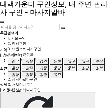
태백카운터 구인정보, 내 주변 관리
사 구인 - 마사지알바
추천검색어
1. 서울구인
2. 인천구인
3. 수원스웨디시구인
지역
4. 강남구인정보
[ 강원-태백시 ]
5. 동탄스웨디시구인
전국
서울
경기
인천
대전
대구
부산
울산
광주
세종
충남
충북
경남
경북
최근검색어
1. 일산마사지구인
전남
전북
강원
제주
2. 성남아로마구인
상세
3. 스웨디시구인
[ 카운터 ]
4. 안산스웨디시구인
5. 아로마구인